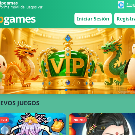
ipgames
🌐
Elegi
forma móvil de juegos VIP
Iniciar Sesión
Registr
EVOS JUEGOS
UEVO
NUEVO