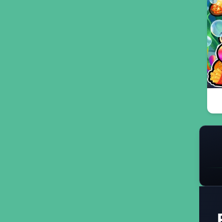
29/06
29/06
29/06
29/06
29/06
29/06
29/06
29/06