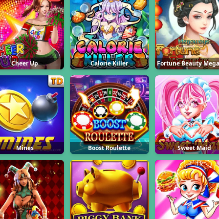
Cheer Up
Calorie Killer
Mines
Boost Roulette
Sweet Maid