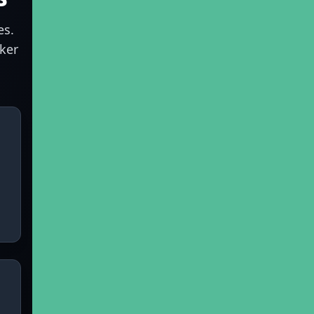
es.
ker