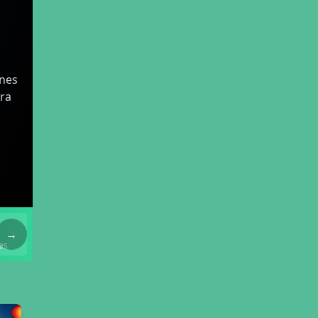
ones
tra
🃏
🎰
→
es
Table Games
JDB Games