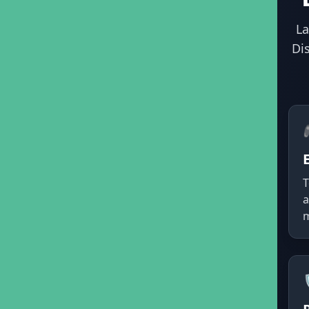
29/06
29/06
La
29/06
Di
29/06
29/06
29/06
29/06
29/06
29/06
29/06
29/06
T
29/06
a
29/06
m
29/06
29/06
29/06
29/06
29/06
29/06