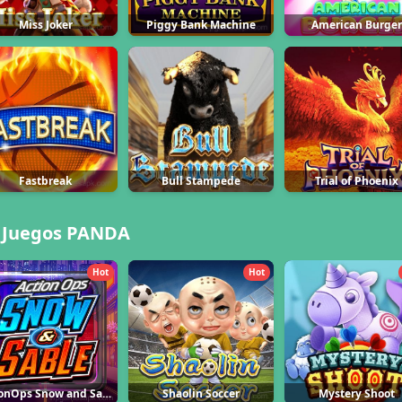
Miss Joker
Piggy Bank Machine
American Burger
Fastbreak
Bull Stampede
Trial of Phoenix
Juegos PANDA
Hot
Hot
ActionOps Snow and Sable
Shaolin Soccer
Mystery Shoot