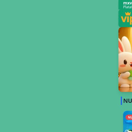
mxv
Plata
NU
N