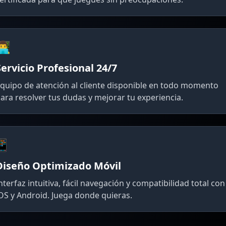
/2026 LuisEm*** recibio reembolso 1,060 MXN 🔄
/2026 LuisFer*** pego el jackpot de 48,000 MXN 🎰
/2026 LuisFern*** retiro exitoso 14,400 MXN 🏦
/2026 LuisXi*** recibio reembolso 920 MXN 💵
‍💻
/2026 LuisJuanH*** pego el jackpot de 40,000 MXN 💥
Servicio Profesional 24/7
quipo de atención al cliente disponible en todo momento
ara resolver tus dudas y mejorar tu experiencia.
📱
Diseño Optimizado Móvil
nterfaz intuitiva, fácil navegación y compatibilidad total con
OS y Android. Juega donde quieras.